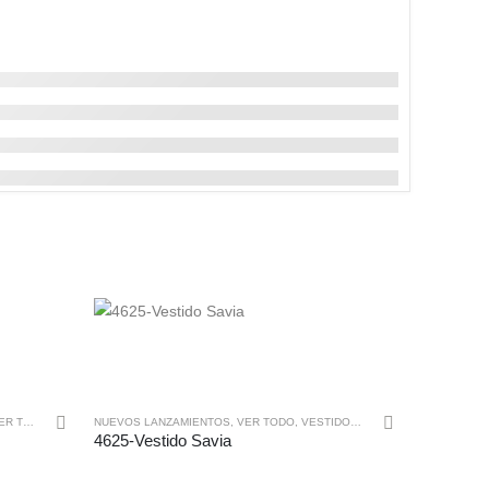
Este producto tiene múltiples variantes. Las opciones se pueden elegir en la página de producto
R TODO
,
VESTIDOS CORTOS
NUEVOS LANZAMIENTOS
,
VER TODO
,
VESTIDOS CORTOS
4625-Vestido Savia