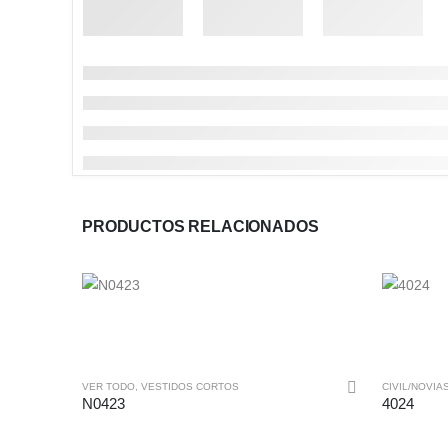
PRODUCTOS RELACIONADOS
Este producto tiene múltiples variantes. Las opciones se pueden elegir en la página de producto
Este producto tiene múltiples variantes. Las opciones se pueden elegir en la página de producto
VER TODO
,
VESTIDOS CORTOS
CIVIL/NOVIA
N0423
4024