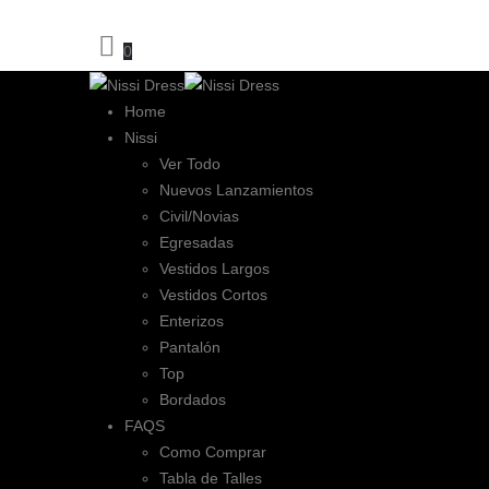
Compra mínima mayorista 6 unidades.
0
Home
Nissi
Ver Todo
Nuevos Lanzamientos
Civil/Novias
Egresadas
Vestidos Largos
Vestidos Cortos
Enterizos
Pantalón
Top
Bordados
FAQS
Como Comprar
Tabla de Talles