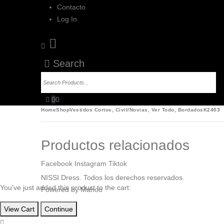
Contacto
Log In
Search
0
0
Home
Shop
Vestidos Cortos
,
Civil/Novias
,
Ver Todo
,
Bordados
K2403
Productos relacionados
Facebook
Instagram
Tiktok
You've just added this product to the cart:
View Cart
Continue