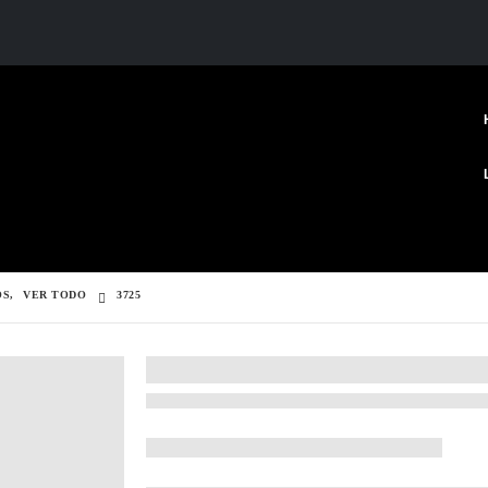
OS
,
VER TODO
3725