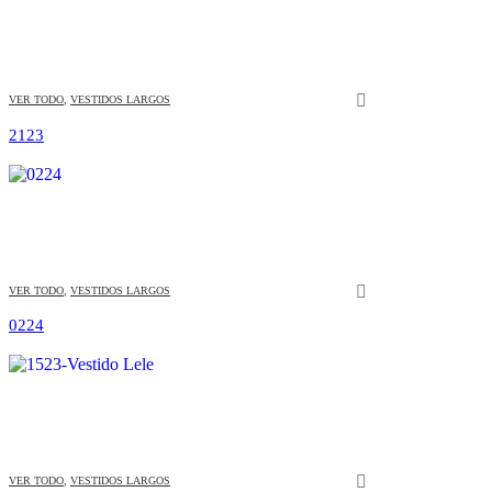
VER TODO
,
VESTIDOS LARGOS
2123
Este producto tiene múltiples variantes. Las opciones se pueden elegir en la página de producto
VER TODO
,
VESTIDOS LARGOS
0224
Este producto tiene múltiples variantes. Las opciones se pueden elegir en la página de producto
VER TODO
,
VESTIDOS LARGOS