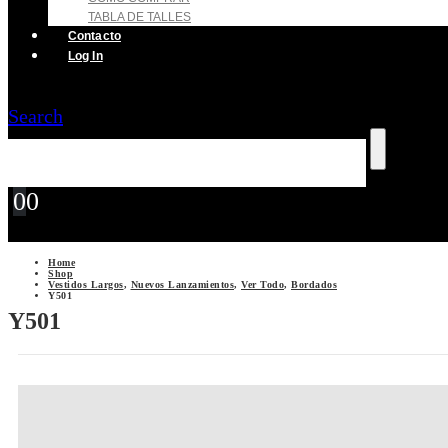
TABLA DE TALLES
Contacto
Log In
Search
0
0
Home
Shop
Vestidos Largos
,
Nuevos Lanzamientos
,
Ver Todo
,
Bordados
Y501
Y501