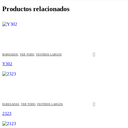
Productos relacionados
Este producto tiene múltiples variantes. Las opciones se pueden elegir en la página de producto
BORDADOS
,
VER TODO
,
VESTIDOS LARGOS
Y302
Este producto tiene múltiples variantes. Las opciones se pueden elegir en la página de producto
EGRESADAS
,
VER TODO
,
VESTIDOS LARGOS
2323
Este producto tiene múltiples variantes. Las opciones se pueden elegir en la página de producto