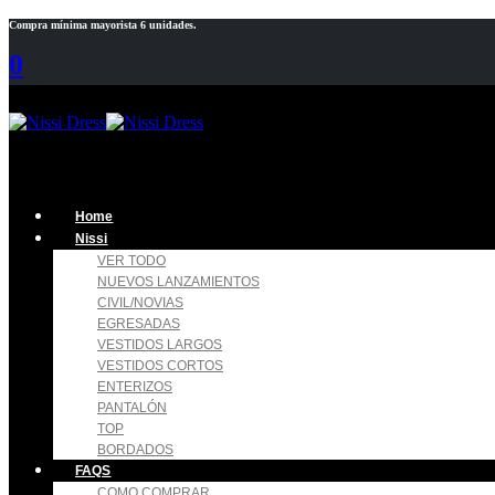
Compra mínima mayorista 6 unidades.
0
Home
Nissi
VER TODO
NUEVOS LANZAMIENTOS
CIVIL/NOVIAS
EGRESADAS
VESTIDOS LARGOS
VESTIDOS CORTOS
ENTERIZOS
PANTALÓN
TOP
BORDADOS
FAQS
COMO COMPRAR