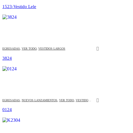
1523-Vestido Lele
Este producto tiene múltiples variantes. Las opciones se pueden elegir en la página de producto
EGRESADAS
,
VER TODO
,
VESTIDOS LARGOS
3824
Este producto tiene múltiples variantes. Las opciones se pueden elegir en la página de producto
EGRESADAS
,
NUEVOS LANZAMIENTOS
,
VER TODO
,
VESTIDOS LARGOS
0124
Este producto tiene múltiples variantes. Las opciones se pueden elegir en la página de producto