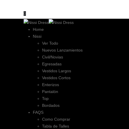
Compra mínima mayorista 6 unidades.
0
Home
Nissi
Ver Todo
Nuevos Lanzamientos
Civil/Novias
Egresadas
Vestidos Largos
Vestidos Cortos
Enterizos
Pantalón
Top
Bordados
FAQS
Como Comprar
Tabla de Talles