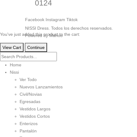
0124
de
Las
producto
opciones
Facebook
Instagram
Tiktok
se
pueden
You've just added this product to the cart:
elegir
en
View Cart
Continue
la
página
de
Home
producto
Nissi
Ver Todo
Nuevos Lanzamientos
Civil/Novias
Egresadas
Vestidos Largos
Vestidos Cortos
Enterizos
Pantalón