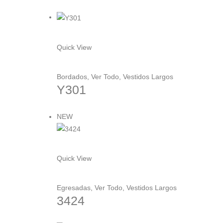
opciones
se
pueden
Este
elegir
producto
Quick View
en
tiene
la
múltiples
Bordados
,
Ver Todo
,
Vestidos Largos
página
variantes.
Y301
de
Las
producto
opciones
NEW
se
pueden
elegir
Este
en
producto
Quick View
la
tiene
página
múltiples
Egresadas
,
Ver Todo
,
Vestidos Largos
de
variantes.
3424
producto
Las
opciones