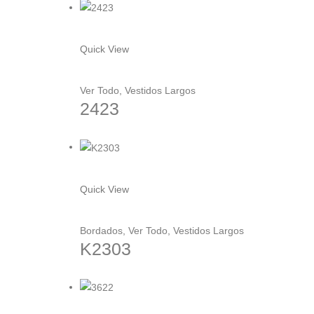
se
pueden
Este
elegir
producto
Quick View
en
tiene
la
múltiples
Ver Todo
,
Vestidos Largos
página
variantes.
2423
de
Las
producto
opciones
se
pueden
Este
elegir
producto
Quick View
en
tiene
la
múltiples
Bordados
,
Ver Todo
,
Vestidos Largos
página
variantes.
K2303
de
Las
producto
opciones
se
pueden
Este