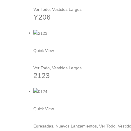
la
múltiples
Ver Todo
,
Vestidos Largos
página
variantes.
Y206
de
Las
producto
opciones
se
pueden
Este
elegir
producto
Quick View
en
tiene
la
múltiples
Ver Todo
,
Vestidos Largos
página
variantes.
2123
de
Las
producto
opciones
se
pueden
Este
elegir
producto
Quick View
en
tiene
la
múltiples
Egresadas
,
Nuevos Lanzamientos
,
Ver Todo
,
Vestid
página
variantes.