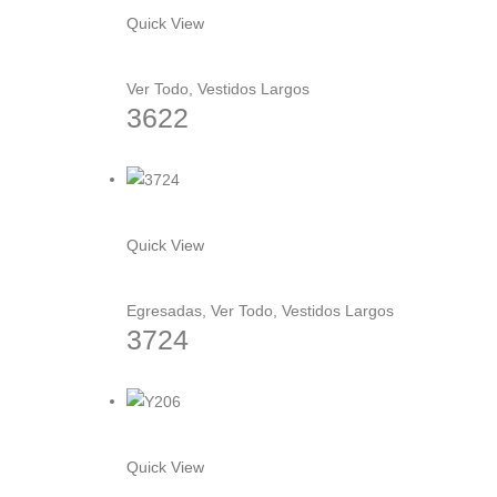
elegir
producto
Quick View
en
tiene
la
múltiples
Ver Todo
,
Vestidos Largos
página
variantes.
3622
de
Las
producto
opciones
se
pueden
Este
elegir
producto
Quick View
en
tiene
la
múltiples
Egresadas
,
Ver Todo
,
Vestidos Largos
página
variantes.
3724
de
Las
producto
opciones
se
pueden
Este
elegir
producto
Quick View
en
tiene