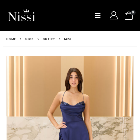
0
HOME
SHOP
OUTLET
1423