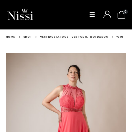
0
HOME
SHOP
VESTIDOS LARGOS
,
VER TODO
,
BORDADOS
Y301